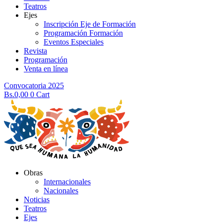
Teatros
Ejes
Inscripción Eje de Formación
Programación Formación
Eventos Especiales
Revista
Programación
Venta en línea
Convocatoria 2025
Bs.
0,00
0
Cart
Obras
Internacionales
Nacionales
Noticias
Teatros
Ejes