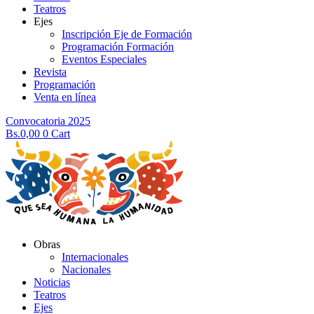
Teatros
Ejes
Inscripción Eje de Formación
Programación Formación
Eventos Especiales
Revista
Programación
Venta en línea
Convocatoria 2025
Bs.
0,00
0
Cart
Obras
Internacionales
Nacionales
Noticias
Teatros
Ejes