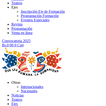
Teatros
Ejes
Inscripción Eje de Formación
Programación Formación
Eventos Especiales
Revista
Programación
Venta en línea
Convocatoria 2025
Bs.
0,00
0
Cart
Obras
Internacionales
Nacionales
Noticias
Teatros
Ejes