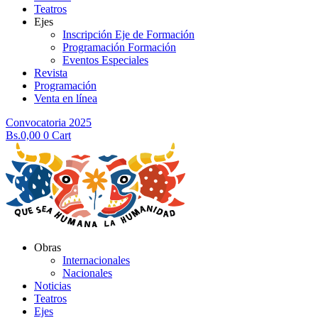
Teatros
Ejes
Inscripción Eje de Formación
Programación Formación
Eventos Especiales
Revista
Programación
Venta en línea
Convocatoria 2025
Bs.
0,00
0
Cart
Obras
Internacionales
Nacionales
Noticias
Teatros
Ejes