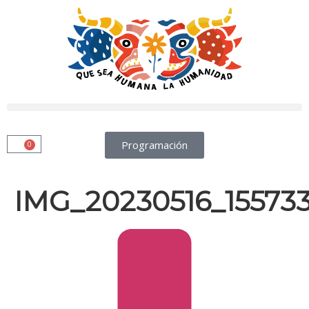
Programación
0
IMG_20230516_155733