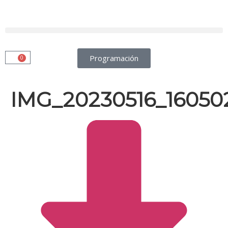
Programación
0
IMG_20230516_160502