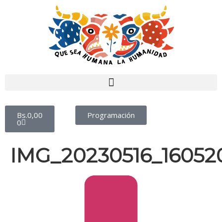
Bs.
0,00
Programación
0
IMG_20230516_160520