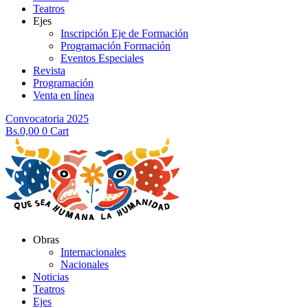
Teatros
Ejes
Inscripción Eje de Formación
Programación Formación
Eventos Especiales
Revista
Programación
Venta en línea
Convocatoria 2025
Bs.
0,00
0
Cart
Obras
Internacionales
Nacionales
Noticias
Teatros
Ejes