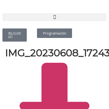
Bs.
0,00
Programación
0
IMG_20230608_17243