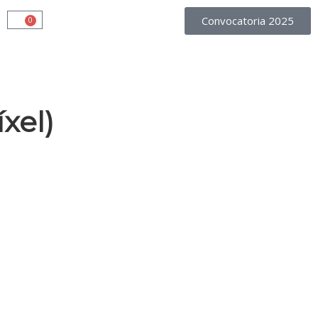
Convocatoria 2025
0
xel)