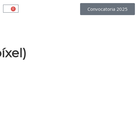
Convocatoria 2025
0
xel)