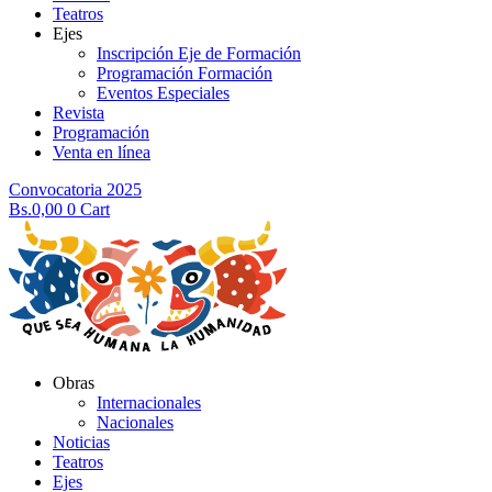
Teatros
Ejes
Inscripción Eje de Formación
Programación Formación
Eventos Especiales
Revista
Programación
Venta en línea
Convocatoria 2025
Bs.
0,00
0
Cart
Obras
Internacionales
Nacionales
Noticias
Teatros
Ejes