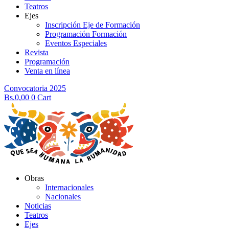
Teatros
Ejes
Inscripción Eje de Formación
Programación Formación
Eventos Especiales
Revista
Programación
Venta en línea
Convocatoria 2025
Bs.
0,00
0
Cart
Obras
Internacionales
Nacionales
Noticias
Teatros
Ejes