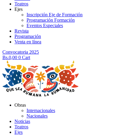
Teatros
Ejes
Inscripción Eje de Formación
Programación Formación
Eventos Especiales
Revista
Programación
Venta en línea
Convocatoria 2025
Bs.
0,00
0
Cart
Obras
Internacionales
Nacionales
Noticias
Teatros
Ejes