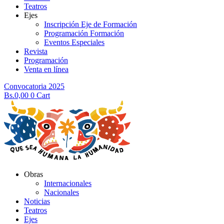
Teatros
Ejes
Inscripción Eje de Formación
Programación Formación
Eventos Especiales
Revista
Programación
Venta en línea
Convocatoria 2025
Bs.
0,00
0
Cart
Obras
Internacionales
Nacionales
Noticias
Teatros
Ejes