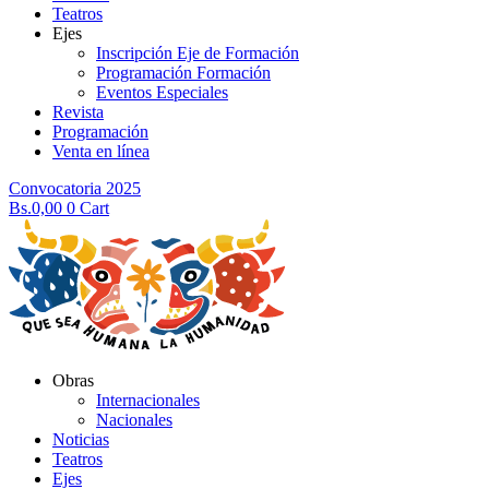
Teatros
Ejes
Inscripción Eje de Formación
Programación Formación
Eventos Especiales
Revista
Programación
Venta en línea
Convocatoria 2025
Bs.
0,00
0
Cart
Obras
Internacionales
Nacionales
Noticias
Teatros
Ejes