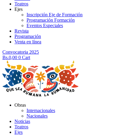
Teatros
Ejes
Inscripción Eje de Formación
Programación Formación
Eventos Especiales
Revista
Programación
Venta en línea
Convocatoria 2025
Bs.
0,00
0
Cart
Obras
Internacionales
Nacionales
Noticias
Teatros
Ejes