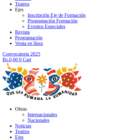
Teatros
Ejes
Inscripción Eje de Formación
Programación Formación
Eventos Especiales
Revista
Programación
Venta en línea
Convocatoria 2025
Bs.
0,00
0
Cart
Obras
Internacionales
Nacionales
Noticias
Teatros
Ejes