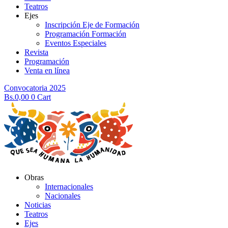
Teatros
Ejes
Inscripción Eje de Formación
Programación Formación
Eventos Especiales
Revista
Programación
Venta en línea
Convocatoria 2025
Bs.
0,00
0
Cart
Obras
Internacionales
Nacionales
Noticias
Teatros
Ejes