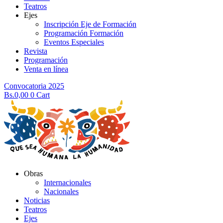
Teatros
Ejes
Inscripción Eje de Formación
Programación Formación
Eventos Especiales
Revista
Programación
Venta en línea
Convocatoria 2025
Bs.
0,00
0
Cart
Obras
Internacionales
Nacionales
Noticias
Teatros
Ejes