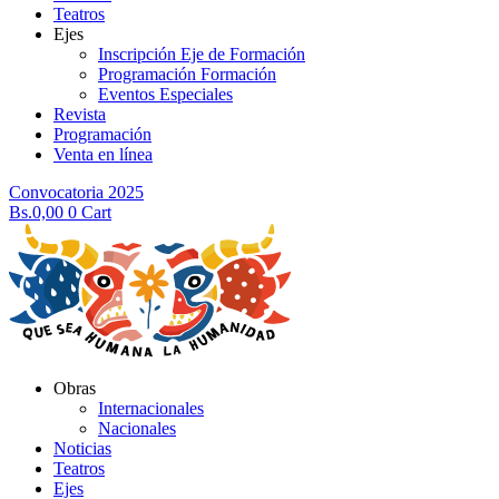
Teatros
Ejes
Inscripción Eje de Formación
Programación Formación
Eventos Especiales
Revista
Programación
Venta en línea
Convocatoria 2025
Bs.
0,00
0
Cart
Obras
Internacionales
Nacionales
Noticias
Teatros
Ejes