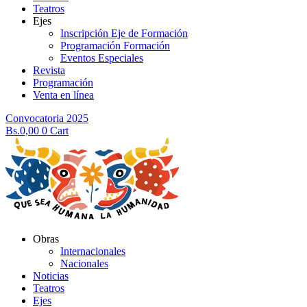
Teatros
Ejes
Inscripción Eje de Formación
Programación Formación
Eventos Especiales
Revista
Programación
Venta en línea
Convocatoria 2025
Bs.
0,00
0
Cart
Obras
Internacionales
Nacionales
Noticias
Teatros
Ejes