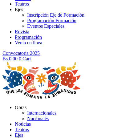
Teatros
Ejes
Inscripción Eje de Formación
Programación Formación
Eventos Especiales
Revista
Programación
Venta en línea
Convocatoria 2025
Bs.
0,00
0
Cart
Obras
Internacionales
Nacionales
Noticias
Teatros
Ejes