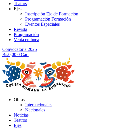
Teatros
Ejes
Inscripción Eje de Formación
Programación Formación
Eventos Especiales
Revista
Programación
Venta en línea
Convocatoria 2025
Bs.
0,00
0
Cart
Obras
Internacionales
Nacionales
Noticias
Teatros
Ejes