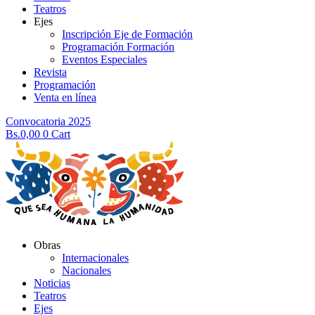
Teatros
Ejes
Inscripción Eje de Formación
Programación Formación
Eventos Especiales
Revista
Programación
Venta en línea
Convocatoria 2025
Bs.
0,00
0
Cart
Obras
Internacionales
Nacionales
Noticias
Teatros
Ejes