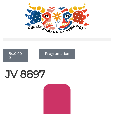
Bs.
0,00
Programación
0
JV 8897