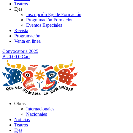
Teatros
Ejes
Inscripción Eje de Formación
Programación Formación
Eventos Especiales
Revista
Programación
Venta en línea
Convocatoria 2025
Bs.
0,00
0
Cart
Obras
Internacionales
Nacionales
Noticias
Teatros
Ejes