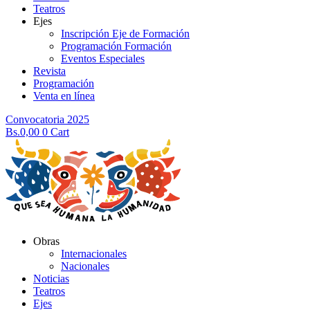
Teatros
Ejes
Inscripción Eje de Formación
Programación Formación
Eventos Especiales
Revista
Programación
Venta en línea
Convocatoria 2025
Bs.
0,00
0
Cart
Obras
Internacionales
Nacionales
Noticias
Teatros
Ejes