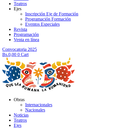
Teatros
Ejes
Inscripción Eje de Formación
Programación Formación
Eventos Especiales
Revista
Programación
Venta en línea
Convocatoria 2025
Bs.
0,00
0
Cart
Obras
Internacionales
Nacionales
Noticias
Teatros
Ejes