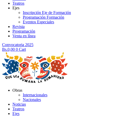
Teatros
Ejes
Inscripción Eje de Formación
Programación Formación
Eventos Especiales
Revista
Programación
Venta en línea
Convocatoria 2025
Bs.
0,00
0
Cart
Obras
Internacionales
Nacionales
Noticias
Teatros
Ejes