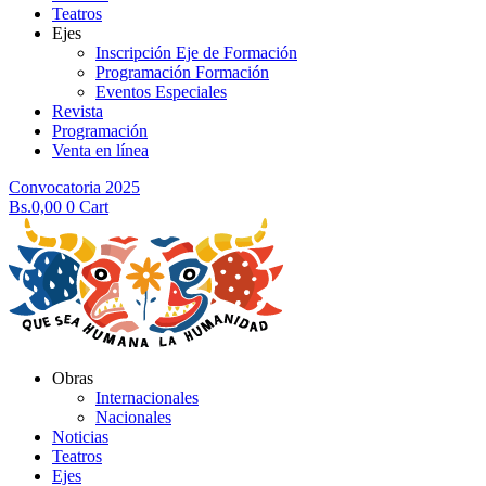
Teatros
Ejes
Inscripción Eje de Formación
Programación Formación
Eventos Especiales
Revista
Programación
Venta en línea
Convocatoria 2025
Bs.
0,00
0
Cart
Obras
Internacionales
Nacionales
Noticias
Teatros
Ejes