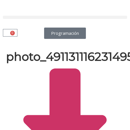
Programación
0
photo_4911311162314