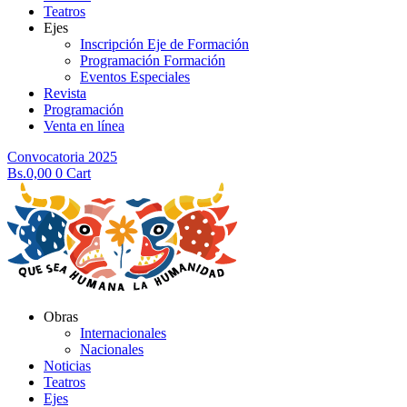
Teatros
Ejes
Inscripción Eje de Formación
Programación Formación
Eventos Especiales
Revista
Programación
Venta en línea
Convocatoria 2025
Bs.
0,00
0
Cart
Obras
Internacionales
Nacionales
Noticias
Teatros
Ejes