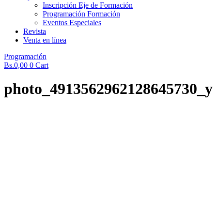
Inscripción Eje de Formación
Programación Formación
Eventos Especiales
Revista
Venta en línea
Programación
Bs.
0,00
0
Cart
photo_4913562962128645730_y