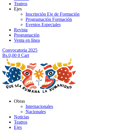
Teatros
Ejes
Inscripción Eje de Formación
Programación Formación
Eventos Especiales
Revista
Programación
Venta en línea
Convocatoria 2025
Bs.
0,00
0
Cart
Obras
Internacionales
Nacionales
Noticias
Teatros
Ejes