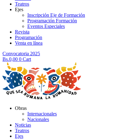
Teatros
Ejes
Inscripción Eje de Formación
Programación Formación
Eventos Especiales
Revista
Programación
Venta en línea
Convocatoria 2025
Bs.
0,00
0
Cart
Obras
Internacionales
Nacionales
Noticias
Teatros
Ejes