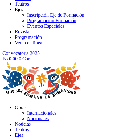
Teatros
Ejes
Inscripción Eje de Formación
Programación Formación
Eventos Especiales
Revista
Programación
Venta en línea
Convocatoria 2025
Bs.
0,00
0
Cart
Obras
Internacionales
Nacionales
Noticias
Teatros
Ejes