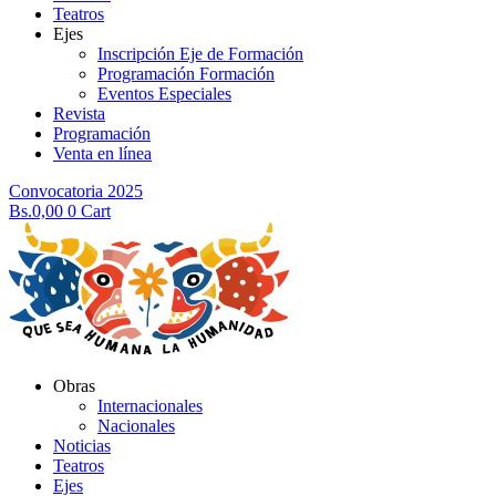
Teatros
Ejes
Inscripción Eje de Formación
Programación Formación
Eventos Especiales
Revista
Programación
Venta en línea
Convocatoria 2025
Bs.
0,00
0
Cart
Obras
Internacionales
Nacionales
Noticias
Teatros
Ejes