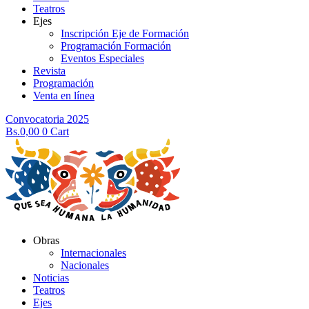
Teatros
Ejes
Inscripción Eje de Formación
Programación Formación
Eventos Especiales
Revista
Programación
Venta en línea
Convocatoria 2025
Bs.
0,00
0
Cart
Obras
Internacionales
Nacionales
Noticias
Teatros
Ejes