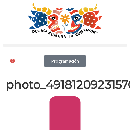
Programación
0
photo_4918120923157