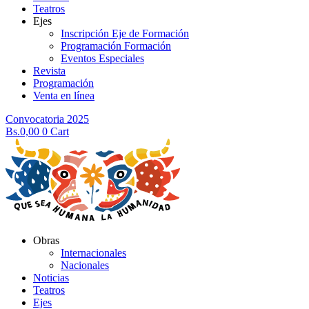
Teatros
Ejes
Inscripción Eje de Formación
Programación Formación
Eventos Especiales
Revista
Programación
Venta en línea
Convocatoria 2025
Bs.
0,00
0
Cart
Obras
Internacionales
Nacionales
Noticias
Teatros
Ejes