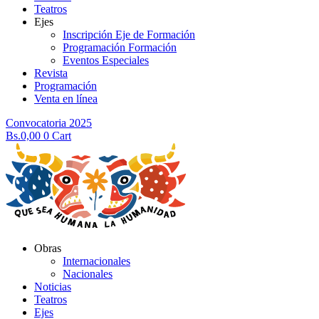
Teatros
Ejes
Inscripción Eje de Formación
Programación Formación
Eventos Especiales
Revista
Programación
Venta en línea
Convocatoria 2025
Bs.
0,00
0
Cart
Obras
Internacionales
Nacionales
Noticias
Teatros
Ejes