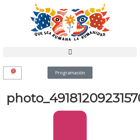
0
Programación
photo_4918120923157