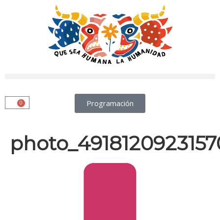
Programación
0
photo_4918120923157