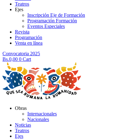
Teatros
Ejes
Inscripción Eje de Formación
Programación Formación
Eventos Especiales
Revista
Programación
Venta en línea
Convocatoria 2025
Bs.
0,00
0
Cart
Obras
Internacionales
Nacionales
Noticias
Teatros
Ejes