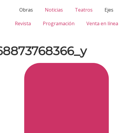
Obras
Noticias
Teatros
Ejes
Revista
Programación
Venta en línea
68873768366_y