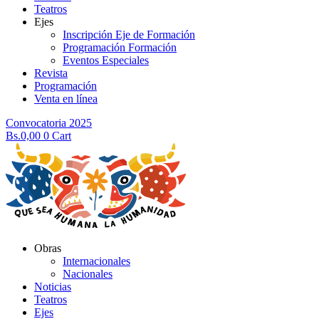
Teatros
Ejes
Inscripción Eje de Formación
Programación Formación
Eventos Especiales
Revista
Programación
Venta en línea
Convocatoria 2025
Bs.
0,00
0
Cart
Obras
Internacionales
Nacionales
Noticias
Teatros
Ejes