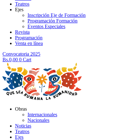
Teatros
Ejes
Inscripción Eje de Formación
Programación Formación
Eventos Especiales
Revista
Programación
Venta en línea
Convocatoria 2025
Bs.
0,00
0
Cart
Obras
Internacionales
Nacionales
Noticias
Teatros
Ejes