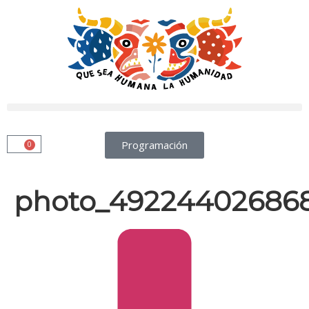
Programación
0
photo_49224402686