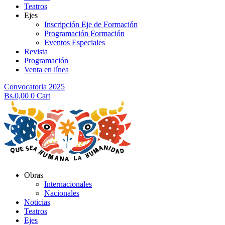
Teatros
Ejes
Inscripción Eje de Formación
Programación Formación
Eventos Especiales
Revista
Programación
Venta en línea
Convocatoria 2025
Bs.
0,00
0
Cart
Obras
Internacionales
Nacionales
Noticias
Teatros
Ejes